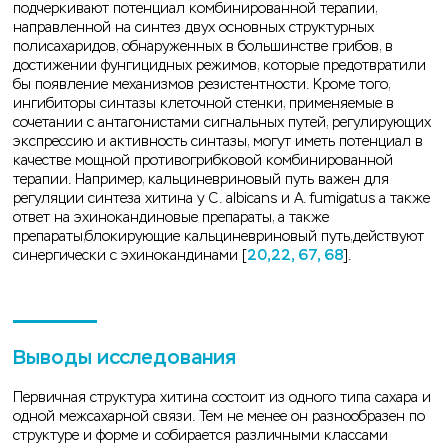
подчеркивают потенциал комбинированной терапии,
направленной на синтез двух основных структурных
полисахаридов, обнаруженных в большинстве грибов, в
достижении фунгицидных режимов, которые предотвратили
бы появление механизмов резистентности. Кроме того,
ингибиторы синтазы клеточной стенки, применяемые в
сочетании с антагонистами сигнальных путей, регулирующих
экспрессию и активность синтазы, могут иметь потенциал в
качестве мощной противогрибковой комбинированной
терапии. Например, кальциневриновый путь важен для
регуляции синтеза хитина у C. albicans и A. fumigatus а также
ответ на эхинокандиновые препараты, а также
препараты,блокирующие кальциневриновый путь,действуют
синергически с эхинокандинами [
20,22, 67, 68
].
Выводы исследования
Первичная структура хитина состоит из одного типа сахара и
одной межсахарной связи. Тем не менее он разнообразен по
структуре и форме и собирается различными классами