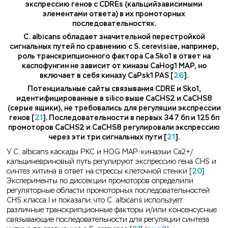
экспрессию генов с CDREs (кальцийзависимыми
элементами ответа) в их промоторных
последовательностях.
C. albicans обладает значительной перестройкой
сигнальных путей по сравнению с S. cerevisiae, например,
роль транскрипционного фактора Ca Sko1 в ответ на
каспофунгин не зависит от киназы CaHog1 MAP, но
включает в себя киназу CaPsk1 PAS [
26
].
Потенциальные сайты связывания CDRE и Sko1,
идентифицированные в silico выше CaCHS2 и CaCHS8
(серые ящики), не требовались для регуляции экспрессии
генов [
21
]. Последовательности в первых 347 бп и 125 бп
промоторов CaCHS2 и CaCHS8 регулировали экспрессию
через эти три сигнальных пути [
21
].
У C. albicans каскады PKC и HOG MAP-киназыи Ca2+/
кальциневриновый путь регулируют экспрессию гена CHS и
синтез хитина в ответ на стрессы клеточной стенки [
20
].
Эксперименты по диссекции промоторов определили
регуляторные области промоторных последовательностей
CHS класса I и показали, что C. albicans использует
различные транскрипционные факторы и/или консенсусные
связывающие последовательности для регуляции синтеза