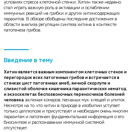
условиях стресса клеточной стенки. Хитин также недавно
стал играть важную роль в активации и ослаблении
иммунных реакций на грибки и других хитинсодержащих
паразитов. В обзоре обобщены последние достижения в
области анализа регуляции синтеза хитина в контексте
патогенеза грибов.
Введение в тему
Хитин является важным компонентом клеточных стенок и
перегородок всех патогенных грибов и встречается в
стенках цист патогенных амеб, яичной скорлупе и
слизистой оболочке кишечника паразитических нематод
и экзоскелетах беспозвоночных переносчиков болезней
человека
, включая комаров, песчаных мух, клещей и улиток.
Несмотря на то, что хитин в природе в изобилии уступает
только целлюлозе и присутствует и необходим очень многим
паразитам и патогенам, фундаментальная информация о его
биосинтезе и распознавании иммунной системой
отсутствует.