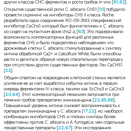
других классов СНС-ферментов и роста грибов in vivo [
61,62
].
Открытие существенной роли C. albicans CHS1 [
10
] побудило
провести скрининг на ингибиторы CHS II класса. Roche
разработало одно соединение, RO-09-3143, специфический
ингибитор СаChs1, который был фунгистатичен к C. albicans,
но сидел на мутантном фоне chs2 Δ [
63
]. Это подчеркивало
возможность компенсаторных функций для различных
ферментов CHS и было подкреплено наблюдением, что
дрожжевые клетки C. albicans, стимулированные к синтезу
хитина обработкой Ca2+ и Calcofluor White, были способны
расти и делиться, образуя новую спасательную перегородку
при отсутствии других существенных факторов. Ген CaCHS1
[
22
].
Общим ответом на повреждение клеточной стенки является
усиление ее за счет выработки избытка хитина, в первую
очередь ферментами IV класса, такими как ScChs3 и CaChs3
[
20,64
]. Этот компенсаторный механизм запускается при
лечении грибов препаратами эхинокандина [
22,65,66
].
Повышенный уровень хитина снижает восприимчивость к
препаратам эхинокандина у C. albicans [
17,22
], но, наоборот,
комбинации ингибиторов CHS и глюкан-синтазы более
эффективны против C. albicans и A. fumigatus, чем отдельные
лекарственные препараты [
22,67
]. Эти исследования