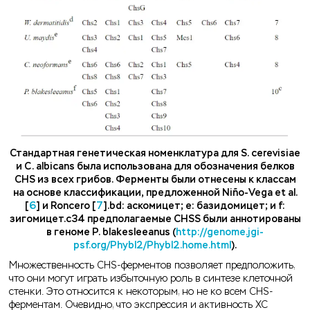
Стандартная генетическая номенклатура для S. cerevisiae
и C. albicans была использована для обозначения белков
CHS из всех грибов. Ферменты были отнесены к классам
на основе классификации, предложенной Niño-Vega et al.
[
6
] и Roncero [
7
].bd: аскомицет; e: базидомицет; и f:
зигомицет.c34 предполагаемые CHSS были аннотированы
в геноме P. blakesleeanus (
http://genome.jgi-
psf.org/Phybl2/Phybl2.home.html
).
Множественность CHS-ферментов позволяет предположить,
что они могут играть избыточную роль в синтезе клеточной
стенки. Это относится к некоторым, но не ко всем CHS-
ферментам. Очевидно, что экспрессия и активность ХС