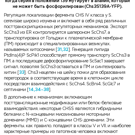
когда серин в положении 139 мутирует в аланин, который
не может быть фосфорилирован (Chs3S139A-YFP).
Регуляция локализации фермента CHS IV класса у S.
cerevisiae широко изучена и включает в себя ряд различных
посттранскрипционных регуляторных механизмов. Экспорт
ScChs3 из ER контролируется шапероном ScChs7, а
транспортировка от Гольджи к плазматической мембране
(ПМ) происходит в специализированных везикулах,
называемых хитосомами [
31,32
]. Генерация липида
PtdIns(4)P ScPik1 способствует прямому транспорту ScChs3 в
ПМ, а последующее дефосфорилирование ScSac1 завершает
сигнал, позволяя ScChs3 оставаться в ПМ и синтезировать
хитин [
33
]. Chs3 нацелен на шейку почки для образования
перегородок в соответствующее время в клеточном цикле
посредством взаимодействия с ScChs4, ScBni4, ScGlc7 и
септинами [
14,34–38
].
В дополнение к механизмам, включающим
посттрансляционные модификации или белок-белковые
взаимодействия, некоторые CHSS являются гибридными
белками с N–концевыми миозиновыми моторными
доменами (MMD) и C-концевыми CHS-доменами. Эти
ферменты, как правило, попадают в классы V и VII, и наиболее
характерные примеры из патогенов человека включают