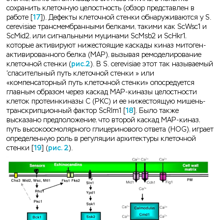
сохранить клеточную целостность (обзор представлен в
работе [
17
]). Дефекты клеточной стенки обнаруживаются у S.
cerevisiae трансмембранными белками, такими как ScWsc1 и
ScMid2, или сигнальными муцинами ScMsb2 и ScHkr1,
которые активируют нижестоящие каскады киназ митоген-
активированного белка (MAP), вызывая ремоделирование
клеточной стенки (
рис.2
). В S. cerevisiae этот так называемый
‘спасительный путь клеточной стенки » или
«компенсаторный путь клеточной стенки» опосредуется
главным образом через каскад MAP-киназы целостности
клеток протеинкиназы С (PKC) и ее нижестоящую мишень-
транскрипционный фактор ScRlm1 [
18
]. Было также
высказано предположение, что второй каскад MAP-киназ,
путь высокоосмолярного глицеринового ответа (HOG), играет
определенную роль в регуляции архитектуры клеточной
стенки [
19
] (
рис. 2
).