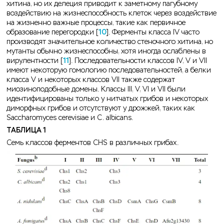
хитина, но их делеция приводит к заметному пагубному
воздействию на жизнеспособность клеток через воздействие
на жизненно важные процессы, такие как первичное
образование перегородки [
10
]. Ферменты класса IV часто
производят значительное количество стеночного хитина, но
мутанты обычно жизнеспособны, хотя иногда ослаблены в
вирулентности [
11
]. Последовательности классов IV, V и VII
имеют некоторую гомологию последовательностей, а белки
класса V и некоторых классов VII также содержат
миозиноподобные домены. Классы III, V, VI и VII были
идентифицированы только у нитчатых грибов и некоторых
диморфных грибов и отсутствуют у дрожжей, таких как
Saccharomyces cerevisiae и C. albicans.
ТАБЛИЦА 1
Семь классов ферментов CHS в различных грибах.