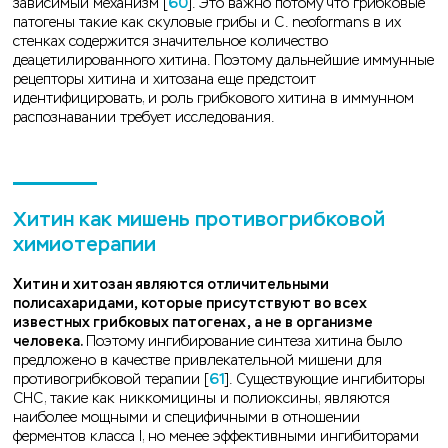
зависимый механизм [
60
]. Это важно потому что грибковые
патогены такие как скуловые грибы и C. neoformans в их
стенках содержится значительное количество
деацетилированного хитина. Поэтому дальнейшие иммунные
рецепторы хитина и хитозана еще предстоит
идентифицировать, и роль грибкового хитина в иммунном
распознавании требует исследования.
Хитин как мишень противогрибковой
химиотерапии
Хитин и хитозан являются отличительными
полисахаридами, которые присутствуют во всех
известных грибковых патогенах, а не в организме
человека.
Поэтому ингибирование синтеза хитина было
предложено в качестве привлекательной мишени для
противогрибковой терапии [
61
]. Существующие ингибиторы
СНС, такие как никкомицины и полиоксины, являются
наиболее мощными и специфичными в отношении
ферментов класса I, но менее эффективными ингибиторами