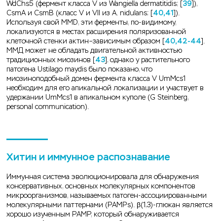
WdChs5 (фермент класса V из Wangiella dermatitidis; [
39
]),
CsmA и CsmB (класс V и VII из A. nidulans; [
40,41
]).
Используя свой MMD, эти ферменты, по-видимому,
локализуются в местах расширения поляризованной
клеточной стенки актин–зависимым образом [
40,42-44
].
ММД может не обладать двигательной активностью
традиционных миозинов [
43
], однако у растительного
патогена Ustilago maydis было показано, что
миозиноподобный домен фермента класса V UmMcs1
необходим для его апикальной локализации и участвует в
удержании UmMcs1 в апикальном куполе (G Steinberg,
personal communication).
Хитин и иммунное распознавание
Иммунная система эволюционировала для обнаружения
консервативных, основных молекулярных компонентов
микроорганизмов, называемых патоген-ассоциированными
молекулярными паттернами (PAMPs). β(1,3)-глюкан является
хорошо изученным PAMP, который обнаруживается