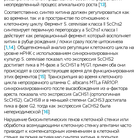
неопределенный процесс апикального роста [
13
].
Соответственно, синтез хитина должен регулироваться как
во времени, так и в пространстве по отношению к
клеточному циклу. Фермент S. cerevisiae класса II ScChs2
синтезирует первичную перегородку, а ScChs1 класса I
действует как репарационный фермент, который восполняет
хитин в рубце рождения / почки сразу после цитокинеза
[
1,14
]. Общегеномный анализ регуляции клеточного цикла на
уровне мРНК с использованием синхронизированных
культур S. cerevisiae показал, что экспрессия ScCHS2
достигает пика в М-фазе, а ScCHS1 в М/G1, причем оба они
происходят в соответствующее время для функционирования
этих ферментов [
15
]. Транскрипция во время клеточного
цикла непрозрачного штамма C. albicans MTLa FAR1OP,
синхронизированного после высвобождения из α-фактора
ареста, показала, что экспрессия CaCHS1 (ортологичная
ScCHS2), CaCHS8 и в меньшей степени CaCHS3 достигала
пика в фазе G2, тогда как экспрессия CaCHS2 была
непериодической [
16
].
Нарушение биосинтетических генов клеточной стенки или
обработка возмущающими клеточную стенку агентами часто
приводит к компенсаторным изменениям в клеточной
стенке, включая активацию синтеза хитина, в попытке