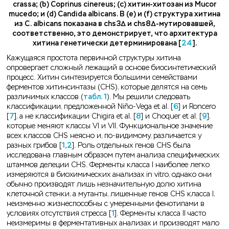
crassa; (b) Coprinus cinereus; (c) хитин-хитозан из Mucor
mucedo; и (d) Candida albicans. В (e) и (f) структура хитина
из C. albicans показана в chs3Δ и chs8Δ-мутировавшей,
соответственно, это демонстрирует, что архитектура
хитина генетически детерминирована [
24
].
Кажущаяся простота первичной структуры хитина
опровергает сложный лежащий в основе биосинтетический
процесс. Хитин синтезируется большими семействами
ферментов хитинсинтазы (CHS), которые делятся на семь
различимых классов (
табл. 1
). Мы решили следовать
классификации, предложенной Niño-Vega et al. [
6
] и Roncero
[
7
], а не классификации Chigira et al. [
8
] и Choquer et al. [
9
],
которые меняют классы VI и VII. Функциональное значение
всех классов CHS неясно и, по-видимому, различается у
разных грибов [
1,2
]. Роль отдельных генов CHS была
исследована главным образом путем анализа специфических
штаммов делеции CHS. Ферменты класса I наиболее легко
измеряются в биохимических анализах in vitro, однако они
обычно производят лишь незначительную долю хитина
клеточной стенки, а мутанты, лишенные генов CHS класса I,
неизменно жизнеспособны с умеренными фенотипами в
условиях отсутствия стресса [
1
]. Ферменты класса II часто
неизмеримы в ферментативных анализах и производят мало