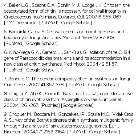
4. Baker L.G., Specht C.A., Donlin M.J., Lodge J.K. Chitosan, the
deacetylated form of chitin, is necessary for cell wall integrity in
Cryptococcus neoformans. Eukaryot Cell. 2007;6:855-867.
[PMC free article] [PubMed] [Google Scholar]
5. Bartnicki-Garcia S. Cell wall chemistry, morphogenesis, and
taxonomy of fungi. Annu Rev Microbiol. 1968;22:87-108.
[PubMed] [Google Scholar]
6. Niño-Vega G.A., Carrero L., San-Blas G. Isolation of the CHS4
gene of Paracoccidioides brasiliensis and its accommodation in a
new class of chitin synthases. Med Mycol. 2004;42:51-57.
[PubMed] [Google Scholar]
7. Roncero C. The genetic complexity of chitin synthesis in fungi.
Curr Genet. 2002;41:367-378. [PubMed] [Google Scholar]
8. Chigira Y., Abe K., Gomi K., Nakajima T. chsZ, a gene for a novel
class of chitin synthase from Aspergillus oryzae. Curr Genet.
2002;41:261-267. [PubMed] [Google Scholar]
9. Choquer M., Boccara M., Goncalves I.R., Soulie M.C., Vidal-Cros
A. Survey of the Botrytis cinerea chitin synthase multigenic family
through the analysis of six euascomycetes genomes. Eur J
Biochem. 2004;271:2153-2164. [PubMed] [Google Scholar]