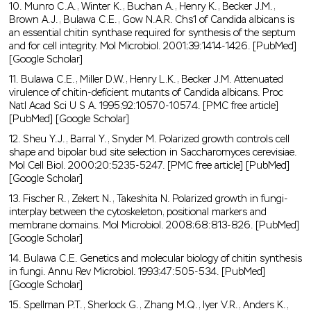
10. Munro C.A., Winter K., Buchan A., Henry K., Becker J.M.,
Brown A.J., Bulawa C.E., Gow N.A.R. Chs1 of Candida albicans is
an essential chitin synthase required for synthesis of the septum
and for cell integrity. Mol Microbiol. 2001;39:1414-1426. [PubMed]
[Google Scholar]
11. Bulawa C.E., Miller D.W., Henry L.K., Becker J.M. Attenuated
virulence of chitin-deficient mutants of Candida albicans. Proc
Natl Acad Sci U S A. 1995;92:10570-10574. [PMC free article]
[PubMed] [Google Scholar]
12. Sheu Y.J., Barral Y., Snyder M. Polarized growth controls cell
shape and bipolar bud site selection in Saccharomyces cerevisiae.
Mol Cell Biol. 2000;20:5235-5247. [PMC free article] [PubMed]
[Google Scholar]
13. Fischer R., Zekert N., Takeshita N. Polarized growth in fungi-
interplay between the cytoskeleton, positional markers and
membrane domains. Mol Microbiol. 2008;68:813-826. [PubMed]
[Google Scholar]
14. Bulawa C.E. Genetics and molecular biology of chitin synthesis
in fungi. Annu Rev Microbiol. 1993;47:505-534. [PubMed]
[Google Scholar]
15. Spellman P.T., Sherlock G., Zhang M.Q., Iyer V.R., Anders K.,