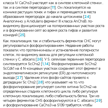
класса IV CaChs3 участвует как в синтезе клеточной стенки ,
так и в синтезе перегородки [
11
]. Он локализуется на
кончике растущих почек и гифах и перемещается в места
образования перегородок до начала цитокинеза [
24
].
Аналогично, у A.nidulans фермент III класса AnChsB, по-
видимому, функционирует на поляризованных участках роста
и в формировании септ во время роста гифов и развития
конидий [
25
].
Как локализация, так и стабильность ферментов СНС могут
регулироваться фосфорилированием. Недавние работы
показали, что протеинкиназы и установление полярности
клеток, по-видимому, важны для регуляции клеточной
стенки у C. albicans [
26
]. У S. cerevisiae первичная перегородка
синтезируется ScChs2 [
1,14
]. Фосфорилирование ScChs2
ScCdk1 на 4 N-концевых участках сохраняет этот фермент в
эндоплазматическом ретикулуме (ER) до митотического
выхода [
27
]. Удаление этих фосфо-сайтов привело к
деградации Sc Chs2 [
28
], что указывает на то, что
фосфорилирование регулирует синтез хитина ScChs2 на
определенных стадиях клеточного цикла, либо регулируя
клеточную локализацию, либо стабильность белка. Три из
четырех ферментов CHS фосфорилируются в C. albicans [
29
],
и фосфорилирование СаChs3 на S139 требуется, чтобы