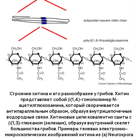
Строение хитина и его разнообразие у грибов. Хитин
представляет собой β(1,4)-гомополимер N-
ацетилглюкозамина, который сворачивается
антипараллельным образом, образуя внутрицепочечные
водородные связи. Хитиновые цепи ковалентно сшиты с
β(1,3)-глюканом (зеленым), образуя внутренний скелет
большинства грибов. Примеры теневых электронно–
микроскопических изображений хитина из (а) Neurospora