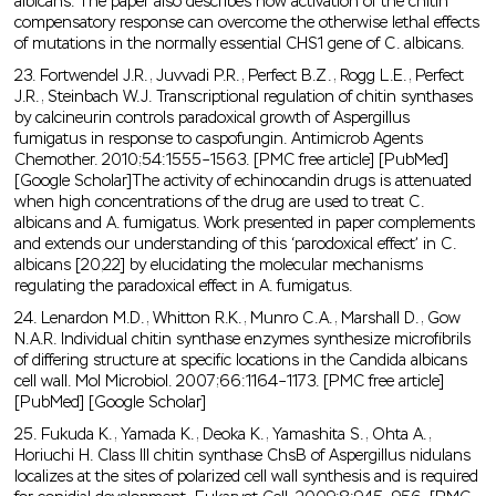
albicans. The paper also describes how activation of the chitin
compensatory response can overcome the otherwise lethal effects
of mutations in the normally essential CHS1 gene of C. albicans.
23. Fortwendel J.R., Juvvadi P.R., Perfect B.Z., Rogg L.E., Perfect
J.R., Steinbach W.J. Transcriptional regulation of chitin synthases
by calcineurin controls paradoxical growth of Aspergillus
fumigatus in response to caspofungin. Antimicrob Agents
Chemother. 2010;54:1555–1563. [PMC free article] [PubMed]
[Google Scholar]The activity of echinocandin drugs is attenuated
when high concentrations of the drug are used to treat C.
albicans and A. fumigatus. Work presented in paper complements
and extends our understanding of this ‘parodoxical effect’ in C.
albicans [20,22] by elucidating the molecular mechanisms
regulating the paradoxical effect in A. fumigatus.
24. Lenardon M.D., Whitton R.K., Munro C.A., Marshall D., Gow
N.A.R. Individual chitin synthase enzymes synthesize microfibrils
of differing structure at specific locations in the Candida albicans
cell wall. Mol Microbiol. 2007;66:1164–1173. [PMC free article]
[PubMed] [Google Scholar]
25. Fukuda K., Yamada K., Deoka K., Yamashita S., Ohta A.,
Horiuchi H. Class III chitin synthase ChsB of Aspergillus nidulans
localizes at the sites of polarized cell wall synthesis and is required