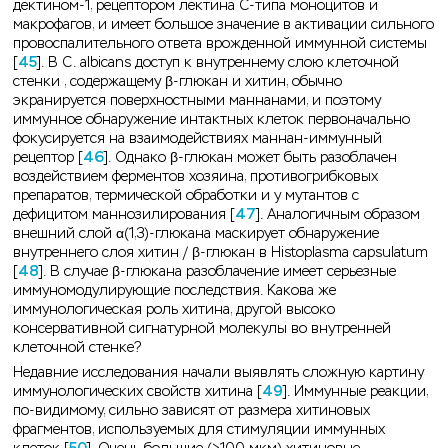
дектином-1, рецептором лектина С-типа моноцитов и
макрофагов, и имеет большое значение в активации сильного
провоспалительного ответа врожденной иммунной системы
[
45
]. В C. albicans доступ к внутреннему слою клеточной
стенки , содержащему β-глюкан и хитин, обычно
экранируется поверхностными маннанами, и поэтому
иммунное обнаружение интактных клеток первоначально
фокусируется на взаимодействиях маннан-иммунный
рецептор [
46
]. Однако β-глюкан может быть разоблачен
воздействием ферментов хозяина, противогрибковых
препаратов, термической обработки и у мутантов с
дефицитом маннозилирования [
47
]. Аналогичным образом
внешний слой α(1,3)-глюкана маскирует обнаружение
внутреннего слоя хитин / β-глюкан в Histoplasma capsulatum
[
48
]. В случае β-глюкана разоблачение имеет серьезные
иммуномодулирующие последствия. Какова же
иммунологическая роль хитина, другой высоко
консервативной сигнатурной молекулы во внутренней
клеточной стенке?
Недавние исследования начали выявлять сложную картину
иммунологических свойств хитина [
49
]. Иммунные реакции,
по-видимому, сильно зависят от размера хитиновых
фрагментов, используемых для стимуляции иммунных