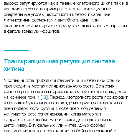
высоко регулируются как в течение клеточного цикла, так и в
условиях стресса, например, в ответ на потенциально
смертельные угрозы целостности клеток, вызванные
литическими ферментами, антибиотиками или
окислителями, которые генерируются дыхательным взрывом
в фаголизомах лимфоцитов.
Транскрипционная регуляция синтеза
хитина
У большинства грибов синтез хитина и клеточной стенки
происходит в местах поляризованного роста. Во время
раннего роста почки материал клеточной стенки осаждается
на кончике почки [
12
]. Период изотропного роста происходит
в больших бутоновых клетках, где материал осаждается по
всей поверхности бутона. После ядерного деления
начинается фаза реполяризации, когда материал
направляется к шейке матки-почки для подготовки к
цитокинезу. В гифальных или нитевидных формах
расширение клеток представляет собой непрерывный и