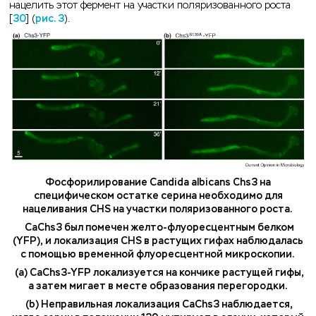
нацелить этот фермент на участки поляризованного роста
[
30
] (
рис. 3
).
Фосфорилирование Candida albicans Chs3 на
специфическом остатке серина необходимо для
нацеливания CHS на участки поляризованного роста.
CaChs3 был помечен желто-флуоресцентным белком
(YFP), и локализация CHS в растущих гифах наблюдалась
с помощью временной флуоресцентной микроскопии.
(а) CaChs3-YFP локализуется на кончике растущей гифы,
а затем мигает в месте образования перегородки.
(b) Неправильная локализация CaChs3 наблюдается,