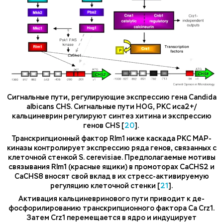
Сигнальные пути, регулирующие экспрессию гена Candida
albicans CHS. Сигнальные пути HOG, PKC иca2+/
кальциневрин регулируют синтез хитина и экспрессию
генов CHS [
20
].
Транскрипционный фактор Rlm1 ниже каскада PKC MAP-
киназы контролирует экспрессию ряда генов, связанных с
клеточной стенкой S. cerevisiae. Предполагаемые мотивы
связывания Rlm1 (красные ящики) в промоторах CaCHS2 и
CaCHS8 вносят свой вклад в их стресс-активируемую
регуляцию клеточной стенки [
21
].
Активация кальциневринового пути приводит к де-
фосфорилированию транскрипционного фактора Ca Crz1.
Затем Crz1 перемещается в ядро и индуцирует