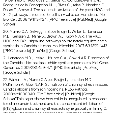
19. Bermejo C., Rodriguez E., Garcia R., Rodriguez-Pena J.M.,
Rodriguez de la Concepcion M.L., Rivas C., Arias P., Nombela C.,
Posas F., Arroyo J. The sequential activation of the yeast HOG and
SLT2 pathways is required for cell survival to cell wall stress. Mol
Biol Cell. 2008;19:1113-1124. [PMC free article] [PubMed] [Google
Scholar]
20. Munro C.A., Selvaggini S., de Bruijn I., Walker L., Lenardon
M.D., Gerssen B., Milne S., Brown A.J., Gow N.A.R. The PKC,
HOG and Ca2+ signalling pathways co-ordinately regulate chitin
synthesis in Candida albicans. Mol Microbiol. 2007;63:1399–1413.
[PMC free article] [PubMed] [Google Scholar]
21. Lenardon M.D., Lesiak I., Munro C.A., Gow N.A.R. Dissection of
the Candida albicans class I chitin synthase promoters. Mol Genet
Genomics. 2009;281:459–471. [PMC free article] [PubMed]
[Google Scholar]
22. Walker L.A., Munro C.A., de Bruijn I., Lenardon M.D.,
McKinnon A., Gow N.A.R. Stimulation of chitin synthesis rescues
Candida albicans from echinocandins. PLoS Pathog.
2008;4:e1000040. [PMC free article] [PubMed] [Google
Scholar]This paper shows how chitin is upregulated in response
to echinocandin treatment and that concomitant inhibition of
β(1,3)-glucan and chitin synthesis acts synergistically in killing C.