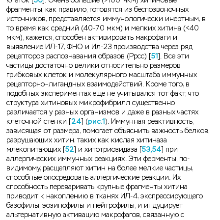
клеток [
50
]. Очень большие (>100 мкм) хитиновые
фрагменты, как правило, готовятся из беспозвоночных
источников, представляется иммунологически инертным, в
то время как средний (40-70 мкм) и мелких хитина (<40
мкм), кажется, способен активировать макрофаги и
выявление ИЛ-17, ФНО и Ил-23 производства через ряд
рецепторов распознавания образов (Ррсс) [
51
]. Все эти
частицы достаточно велики относительно размеров
грибковых клеток и молекулярного масштаба иммунных
рецепторно–лигандных взаимодействий. Кроме того, в
подобных экспериментах еще не учитывался тот факт, что
структура хитиновых микрофибрилл существенно
различается у разных организмов и даже в разных частях
клеточной стенки [
24
] (
рис.1
). Иммунная реактивность,
зависящая от размера, помогает объяснить важность белков,
разрушающих хитин, таких как кислая хитиназа
млекопитающих [
52
] и хитотриозидаза [
53,54
] при
аллергических иммунных реакциях. Эти ферменты, по-
видимому, расщепляют хитин на более мелкие частицы,
способные опосредовать аллергические реакции. Их
способность переваривать крупные фрагменты хитина
приводит к накоплению в тканях ИЛ-4, экспрессирующего
базофилы, эозинофилы и нейтрофилы, и индуцирует
альтернативную активацию макрофагов, связанную с