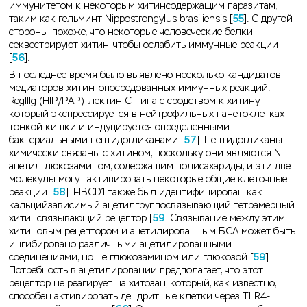
иммунитетом к некоторым хитинсодержащим паразитам,
таким как гельминт Nippostrongylus brasiliensis [
55
]. С другой
стороны, похоже, что некоторые человеческие белки
секвестрируют хитин, чтобы ослабить иммунные реакции
[
56
].
В последнее время было выявлено несколько кандидатов-
медиаторов хитин-опосредованных иммунных реакций.
RegIIIg (HIP/PAP)-лектин С-типа с сродством к хитину,
который экспрессируется в нейтрофильных панетоклетках
тонкой кишки и индуцируется определенными
бактериальными пептидогликанами [
57
]. Пептидогликаны
химически связаны с хитином, поскольку они являются N-
ацетилглюкозамином, содержащим полисахариды, и эти две
молекулы могут активировать некоторые общие клеточные
реакции [
58
]. FIBCD1 также был идентифицирован как
кальцийзависимый ацетилгруппосвязывающий тетрамерный
хитинсвязывающий рецептор [
59
].Связывание между этим
хитиновым рецептором и ацетилированным БСА может быть
ингибировано различными ацетилированными
соединениями, но не глюкозамином или глюкозой [
59
].
Потребность в ацетилировании предполагает, что этот
рецептор не реагирует на хитозан, который, как известно,
способен активировать дендритные клетки через TLR4-