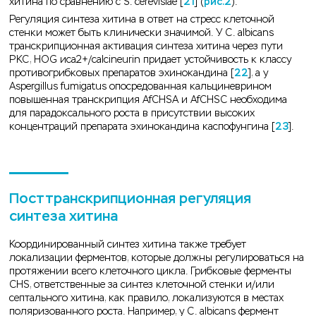
хитина по сравнению с S. cerevisiae [
21
] (
рис.2
).
Регуляция синтеза хитина в ответ на стресс клеточной
стенки может быть клинически значимой. У C. albicans
транскрипционная активация синтеза хитина через пути
PKC, HOG иca2+/calcineurin придает устойчивость к классу
противогрибковых препаратов эхинокандина [
22
], а у
Aspergillus fumigatus опосредованная кальциневрином
повышенная транскрипция AfCHSA и AfCHSC необходима
для парадоксального роста в присутствии высоких
концентраций препарата эхинокандина каспофунгина [
23
].
Посттранскрипционная регуляция
синтеза хитина
Координированный синтез хитина также требует
локализации ферментов, которые должны регулироваться на
протяжении всего клеточного цикла. Грибковые ферменты
CHS, ответственные за синтез клеточной стенки и/или
септального хитина, как правило, локализуются в местах
поляризованного роста. Например, у C. albicans фермент