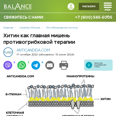
МАГАЗИН
MEN
U
СВЯЖИТЕСЬ С НАМИ:
+7 (900) 565-5005
Главная
Candida Albicans
Ингибирование хитина
Хитин как главная мишень
противогрибковой терапии
ANTICANDIDA.COM
17 октября 2022
(обновлено: 15 июня 2024)
5
2
5
Загрузить
аудиоверсию
статьи