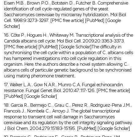
Eisen M.B., Brown P.O., Botstein D., Futcher B. Comprehensive
identification of cell cycle-regulated genes of the yeast
Saccharomyces cerevisiae by microarray hybridization. Mol Biol
Cell. 1998;9:3273-3297. [PMC free article] [PubMed] [Google
Scholar]
16. Côte P., Hogues H., Whiteway M. Transcriptional analysis of the
Candida albicans cell cycle. Mol Biol Cell. 2009;20:3363-3373.
[PMC free article] [PubMed] [Google Scholar]The difficulty in
synchronising the cell cycle within a population of C. albicans cells
has hampered investigations into cell cycle regulation in this
organism. Here, the authors describe a novel system allowing C.
albicans cells of particular genetic background to be synchronised
using mating pheromone treatment.
17. Walker L.A., Gow N.A.R., Munro C.A. Fungal echinocandin
resistance. Fungal Genet Biol. 2010;47:117-126. [PMC free article]
[PubMed] [Google Scholar]
18. Garcia R., Bermejo C., Grau C., Perez R., Rodriguez-Pena J.M.,
Francois J., Nombela C., Arroyo J. The global transcriptional
response to transient cell wall damage in Saccharomyces
cerevisiae and its regulation by the cell integrity signaling pathway.
J Biol Chem. 2004;279:15183-15195. [PubMed] [Google Scholar]