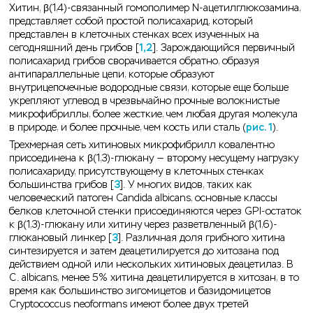
Хитин, β(1,4)-связанный гомополимер N-ацетилглюкозамина,
представляет собой простой полисахарид, который
представлен в клеточных стенках всех изученных на
сегодняшний день грибов [
1,2
]. Зарождающийся первичный
полисахарид грибов сворачивается обратно, образуя
антипараллельные цепи, которые образуют
внутрицепочечные водородные связи, которые еще больше
укрепляют углевод в чрезвычайно прочные волокнистые
микрофибриллы, более жесткие, чем любая другая молекула
в природе, и более прочные, чем кость или сталь (
рис. 1
).
Трехмерная сеть хитиновых микрофибрилл ковалентно
присоединена к β(1,3)-глюкану — второму несущему нагрузку
полисахариду, присутствующему в клеточных стенках
большинства грибов [
3
]. У многих видов, таких как
человеческий патоген Candida albicans, основные классы
белков клеточной стенки присоединяются через GPI-остаток
к β(1,3)-глюкану или хитину через разветвленный β(1,6)-
глюкановый линкер [
3
]. Различная доля грибного хитина
синтезируется и затем деацетилируется до хитозана под
действием одной или нескольких хитиновых деацетилаз. В
C. albicans, менее 5% хитина деацетилируется в хитозан, в то
время как большинство зигомицетов и базидомицетов
Cryptococcus neoformans имеют более двух третей