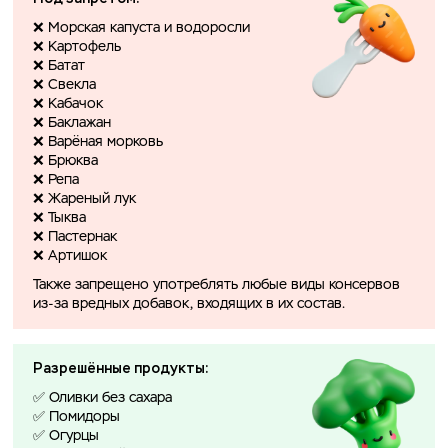
❌ Морская капуста и водоросли
❌ Картофель
❌ Батат
❌ Свекла
❌ Кабачок
❌ Баклажан
❌ Варёная морковь
❌ Брюква
❌ Репа
❌ Жареный лук
❌ Тыква
❌ Пастернак
❌ Артишок
Также запрещено употреблять любые виды консервов
из-за вредных добавок, входящих в их состав.
Разрешённые продукты:
✅ Оливки без сахара
✅ Помидоры
✅ Огурцы