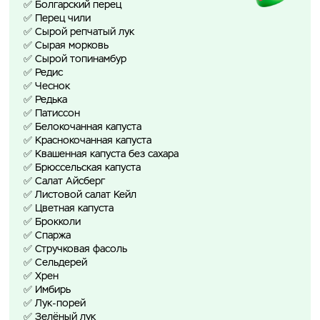
✅ Болгарский перец
✅ Перец чили
✅ Сырой репчатый лук
✅ Сырая морковь
✅ Сырой топинамбур
✅ Редис
✅ Чеснок
✅ Редька
✅ Патиссон
✅ Белокочанная капуста
✅ Краснокочанная капуста
✅ Квашенная капуста без сахара
✅ Брюссельская капуста
✅ Салат Айсберг
✅ Листовой салат Кейл
✅ Цветная капуста
✅ Брокколи
✅ Спаржа
✅ Стручковая фасоль
✅ Сельдерей
✅ Хрен
✅ Имбирь
✅ Лук-порей
✅ Зелёный лук