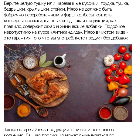
Берите целую тушку или нарезанные кусочки: грудка, тушка,
бедрышки, крылышки, стейки. Мясо не должно быть
фабрично переработанным в фарш, колбасы, котлеты,
консервы, сосиски, шашлык и т.д. Такая продукция, как
правило, содержит сахар и химические добавки. Подобное
недопустимо на курсе «Антикандида».
Мясо в чистом виде -
это гарантия того, что вы употребляете продукт без добавок.
Также остерегайтесь продукции «гриль» и всех видов
копчения. Данная продукция может вымачиваться во