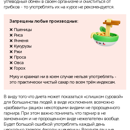
углеводный обмен в своём организме и очиститься от
грибков - то употреблять их на курсе не рекомендуется.
Запрещены любые производные:
❌ Пшеницы
❌ Риса
❌ Ячменя
❌ Кукурузы
❌ Ржи
❌ Проса
❌ Овса
❌ Горох
Муку и крахмал ни в коем случае нельзя употреблять -
это практически чистый сахар по всем трём индексам.
В виду того что диета может показаться «слишком суровой»
для большинства людей, в виде исключения, возможно
«разбавить» рацион некоторыми видами не пророщенного
гарнира. При этом важно понимать, что гарнир в не
замоченном и не пророщенном виде нежелателен вообще.
Будет большой ошибкой употреблять каждый день
несколько тарелок фасоли и чечевицы. Вводите данные