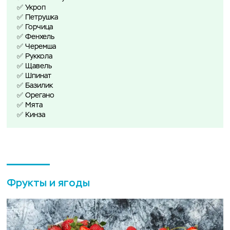
✅ Укроп
✅ Петрушка
✅ Горчица
✅ Фенхель
✅ Черемша
✅ Руккола
✅ Щавель
✅ Шпинат
✅ Базилик
✅ Орегано
✅ Мята
✅ Кинза
Фрукты и ягоды