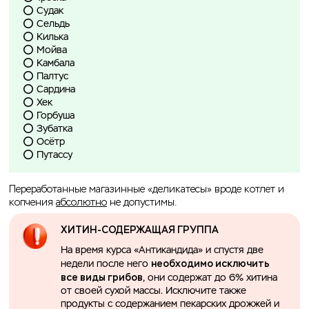
⭕️ Судак
⭕️ Сельдь
⭕️ Килька
⭕️ Мойва
⭕️ Камбала
⭕️ Палтус
⭕️ Сардина
⭕️ Хек
⭕️ Горбуша
⭕️ Зубатка
⭕️ Осётр
⭕️ Путассу
Переработанные магазинные «деликатесы» вроде котлет и
копчения
абсолютно
не допустимы.
ХИТИН-СОДЕРЖАЩАЯ ГРУППА
На время курса «Антикандида» и спустя две
необходимо исключить
недели после него
все виды грибов
, они содержат до 6% хитина
от своей сухой массы. Исключите также
продукты с содержанием пекарских дрожжей и