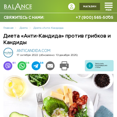
МАГАЗИН
MEN
U
СВЯЖИТЕСЬ С НАМИ:
+7 (900) 565-5005
Главная
Диета
Диета «Анти-Кандида»
Диета «Анти-Кандида» против грибков и
Кандиды
ANTICANDIDA.COM
17 октября 2022
(обновлено: 13 декабря 2025)
61
106
56
Загрузить
аудиоверсию
статьи