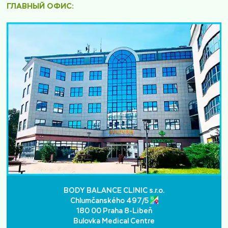
ГЛАВНЫЙ ОФИС:
BODY BALANCE CLINIC s.r.o.
Chlumčanského 497/5
180 00 Praha 8-Libeň
Bulovka Medical Centre