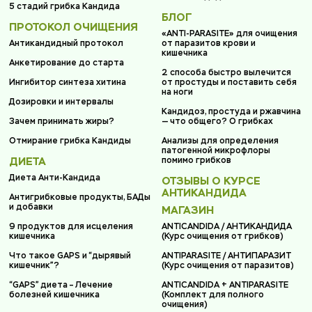
5 стадий грибка Кандида
БЛОГ
ПРОТОКОЛ ОЧИЩЕНИЯ
«ANTI-PARASITE» для очищения
Антикандидный протокол
от паразитов крови и
кишечника
Анкетирование до старта
2 способа быстро вылечится
Ингибитор синтеза хитина
от простуды и поставить себя
на ноги
Дозировки и интервалы
Кандидоз, простуда и ржавчина
Зачем принимать жиры?
— что общего? О грибках
Отмирание грибка Кандиды
Анализы для определения
патогенной микрофлоры
ДИЕТА
помимо грибков
Диета Анти-Кандида
ОТЗЫВЫ О КУРСЕ
АНТИКАНДИДА
Антигрибковые продукты, БАДы
и добавки
МАГАЗИН
9 продуктов для исцеления
ANTICANDIDA / АНТИКАНДИДА
кишечника
(Курс очищения от грибков)
Что такое GAPS и “дырявый
ANTIPARASITE / АНТИПАРАЗИТ
кишечник”?
(Курс очищения от паразитов)
“GAPS” диета – Лечение
ANTICANDIDA + ANTIPARASITE
болезней кишечника
(Комплект для полного
очищения)