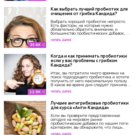
Как выбрать лучший пробиотик для
очищения от грибка Кандида?
Выбрать хороший пробиотик непросто.
Есть факторы, на которые нужно
обязательно обратить внимание, и
большинство пробиотических добавок, к
сожалению, не соответств...
ЧИТАТЬ ДАЛЕЕ
35.6K
Когда и как принимать пробиотики
если у вас проблемы с грибком
Кандида?
Итак, вы потратили много времени на
поиск подходящего пробиотика и хотите
получить от него максимальную пользу.
В какое же время дня следует принимать
пробиотик?
22.8K
ЧИТАТЬ ДАЛЕЕ
Лучшие антигрибковые пробиотики
для курса «Анти-Кандида»
Если вы проверите представленные
сегодня на мировом рынке
пробиотические добавки по нашим пяти
критериям, вы обнаружите, что лишь
немногие пройдут эту проверку. Д...
ЧИТАТЬ ДАЛЕЕ