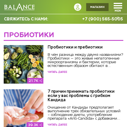
Пробиотики
МАГАЗИН
MEN
U
СВЯЖИТЕСЬ С НАМИ:
+7 (900) 565-5005
ПРОБИОТИКИ
Пробиотики и пребиотики
В чём разница между двумя названиями?
Пробиотики — это живые непатогенные
микроорганизмы и бактерии, которые
естественным образом обитают в
кишечнике здорового че...
ЧИТАТЬ ДАЛЕЕ
21.7K
7 причин принимать пробиотики
если у вас проблемы с грибком
Кандида
Очищение от Кандиды предполагает
выполнение трёх обязательных условий
– соблюдение диеты, употребление
препарата «Anti-Candida» с добавками
усилителями, а также п...
39.3K
ЧИТАТЬ ДАЛЕЕ