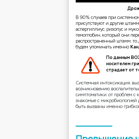
Дрож
В 90% случаев при системном
присутствуют и другие штам
аспергиллиус, ризопус и мук
гемоглобин, который они пер
распространенный штамм, то 
будем упоминать именно
Кан
По данным ВОЗ
носителем гри
страдает от т
Системная интоксикация, вы
возникновению воспалительн
симптоматики, от проблем с 
знакомые с микробиологией д
быть вызваны именно грибк
Превышение ч