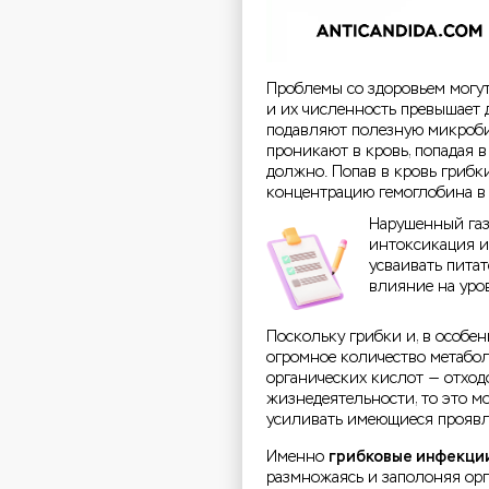
Проблемы со здоровьем могут
и их численность превышает
подавляют полезную микроби
проникают в кровь, попадая в
должно. Попав в кровь грибк
концентрацию гемоглобина в 
Нарушенный газо
интоксикация и
усваивать пита
влияние на уро
Поскольку грибки и, в особе
огромное количество метабол
органических кислот — отход
жизнедеятельности, то это 
усиливать имеющиеся прояв
Именно
грибковые инфекци
размножаясь и заполоняя орг