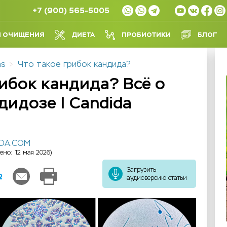
+7 (900) 565-5005
Л ОЧИЩЕНИЯ
ДИЕТА
ПРОБИОТИКИ
БЛОГ
ns
Что такое грибок кандида?
рибок кандида? Всё о
дидозе | Candida
IDA.COM
ено: 12 мая 2026)
Загрузить
2
аудиоверсию статьи