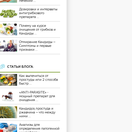
лечении ...
Дозировки и интервалы
антигрибкового
препарата ...
Почему на курсе
очищения от грибков и
Кандиды ...
Отмирание Кандиды —
Симптомы и первые
признаки ...
СТАТЬИ БЛОГА:
Как вылечиться от
простуды или 2 способа
быстр ...
«ANTI-PARASITE» -
мощный препарат для
очищения ...
Кандидоз, простуда и
ржавчина — что между
ними ...
Анализы для
определения патогенной