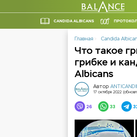
CANDIDA ALBICANS
ПРОТОКО
Главная
Candida Albica
Что такое г
грибке и кан
Albicans
Автор
ANTICAND
17 октября 2022
(обновл
26
33
3