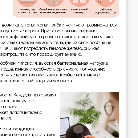
 возникать тогда, когда грибки начинают размножаться
 допустимые нормы. При этом они интенсивно
оту, деформируют и разуплотняют стенки кишечника,
 чистые стерильные зоны тела, где их быть вообще не
и начинают потреблять гемовое железо, снижая
эритроцитах, что провоцирует анемию.
обмен, гипоксия, высокая бактериальная нагрузка,
 подавленная способность организма полноценно
тельные вещества оказывают крайне негативное
вень жизненной энергии человека.
нности, Кандида производят
итов, токсичных
ов своей
может дополнительно
ления.
и
или
кандидоз
,
анизм человека, вызывают