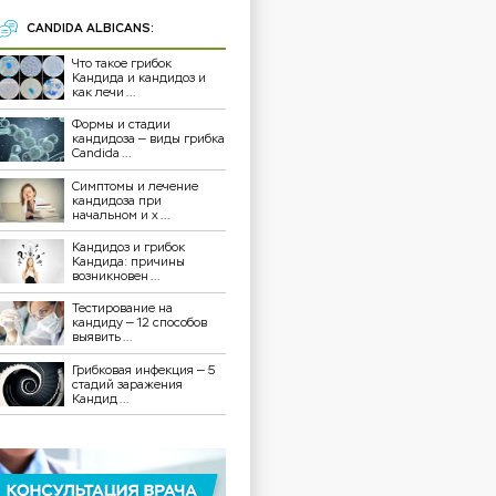
CANDIDA ALBICANS:
Что такое грибок
Кандида и кандидоз и
как лечи ...
Формы и стадии
кандидоза — виды грибка
Candida ...
Симптомы и лечение
кандидоза при
начальном и х ...
Кандидоз и грибок
Кандида: причины
возникновен ...
Тестирование на
кандиду — 12 способов
выявить ...
Грибковая инфекция — 5
стадий заражения
Кандид ...