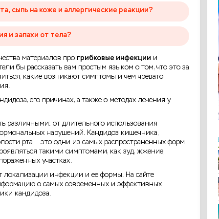
а, сыпь на коже и аллергические реакции?
я и запахи от тела?
чества материалов про
грибковые инфекции
и
отели бы рассказать вам простым языком о том, что это за
виться, какие возникают симптомы и чем чревато
ия.
дидоза, его причинах, а также о методах лечения у
ть различными: от длительного использования
гормональных нарушений. Кандидоз кишечника,
лости рта – это одни из самых распространенных форм
роявляться такими симптомами, как зуд, жжение,
пораженных участках.
т локализации инфекции и ее формы. На сайте
информацию о самых современных и эффективных
ики кандидоза.