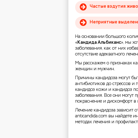
Частые вздутия живот
Неприятные выделени
На основании большого коли
«
Кандида Альбиканс
», мы х
заболевания, как от них изба
отсутствие адекватного лечен
Мы расскажем о признаках кан
женщин и мужчин.
Причины кандидоза могут бы
антибиотиков до стрессов и 
кандидоз кожи и кандидоз по
заболевания. Все они могут п
покраснение и дискомфорт в 
Лечение кандидоза зависит о
anticandida.com вы найдете 
методах лечения и профилакт