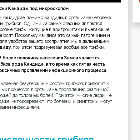
жи Кандиды под микроскопом
 кандидозе, помимо Кандиды, в организме человека
мы грибков. Одними из самых опасных являются
оровые грибы, живущие в эритроцитах и выедающие
еносят. Поскольку Кандида это самый патогенный и
для удобства вашего восприятия, мы в дальнейшем
диду
, при этом подразумевая вообще все грибки.
 более половины населения Земли является
бков рода Кандида, в то время как пятая часть
оксичных проявлений инфекционного процесса.
зываемая безудержным ростом грибков, приводит к
ых процессов в организме, проявлению различной
кожей до головных болей. При этом многие люди, не
аже не подозревают, что болезни и симптомы, могут
овыми инфекциями.
исленности грибков