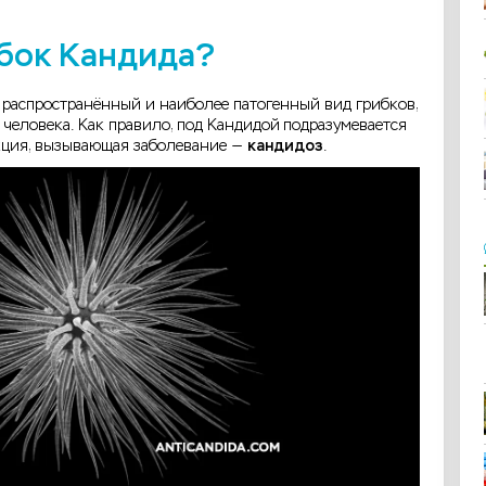
ибок Кандида?
 распространённый и наиболее патогенный вид грибков,
человека. Как правило, под Кандидой
подразумевается
кция, вызывающая заболевание —
кандидоз
.