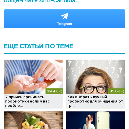
общем чате Anti-Candida:
ЕЩЕ СТАТЬИ ПО ТЕМЕ
39.4K
35.6K
7 причин принимать
Как выбрать лучший
пробиотики если у вас
пробиотик для очищения от
пробле...
гр...