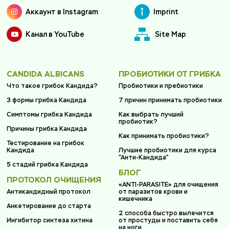
Аккаунт в Instagram
Imprint
Канал в YouTube
Site Map
CANDIDA ALBICANS
ПРОБИОТИКИ ОТ ГРИБКА
Что такое грибок Кандида?
Пробиотики и пребиотики
3 формы грибка Кандида
7 причин принимать пробиотики
Симптомы грибка Кандида
Как выбрать лучший
пробиотик?
Причины грибка Кандида
Как принимать пробиотики?
Тестирование на грибок
Кандида
Лучшие пробиотики для курса
“Анти-Кандида”
5 стадий грибка Кандида
БЛОГ
ПРОТОКОЛ ОЧИЩЕНИЯ
«ANTI-PARASITE» для очищения
Антикандидный протокол
от паразитов крови и
кишечника
Анкетирование до старта
2 способа быстро вылечится
Ингибитор синтеза хитина
от простуды и поставить себя
на ноги