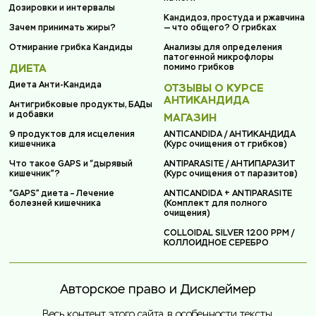
Дозировки и интервалы
Кандидоз, простуда и ржавчина
Зачем принимать жиры?
— что общего? О грибках
Отмирание грибка Кандиды
Анализы для определения
патогенной микрофлоры
ДИЕТА
помимо грибков
Диета Анти-Кандида
ОТЗЫВЫ О КУРСЕ
АНТИКАНДИДА
Антигрибковые продукты, БАДы
и добавки
МАГАЗИН
9 продуктов для исцеления
ANTICANDIDA / АНТИКАНДИДА
кишечника
(Курс очищения от грибков)
Что такое GAPS и “дырявый
ANTIPARASITE / АНТИПАРАЗИТ
кишечник”?
(Курс очищения от паразитов)
“GAPS” диета – Лечение
ANTICANDIDA + ANTIPARASITE
болезней кишечника
(Комплект для полного
очищения)
COLLOIDAL SILVER 1200 PPM /
КОЛЛОИДНОЕ СЕРЕБРО
Авторское право и Дисклеймер
Весь контент этого сайта, в особенности тексты,