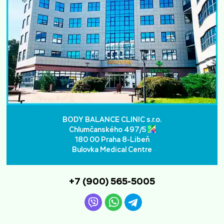
BODY BALANCE CLINIC s.r.o.
Chlumčanského 497/5
180 00 Praha 8-Libeň
Bulovka Medical Centre
+7 (900) 565-5005