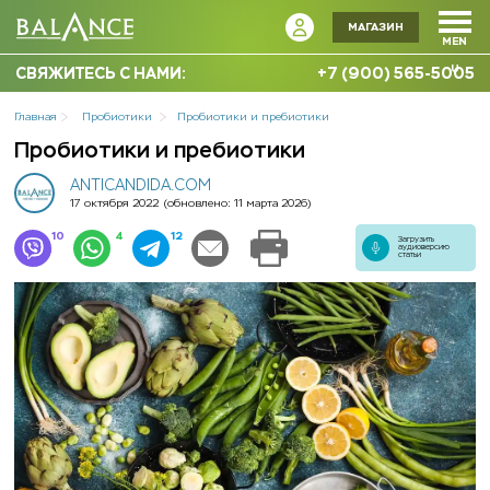
МАГАЗИН
MEN
U
СВЯЖИТЕСЬ С НАМИ:
+7 (900) 565-5005
Главная
Пробиотики
Пробиотики и пребиотики
Пробиотики и пребиотики
ANTICANDIDA.COM
17 октября 2022
(обновлено: 11 марта 2026)
10
4
12
Загрузить
аудиоверсию
статьи