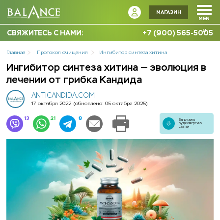
МАГАЗИН
MEN
U
СВЯЖИТЕСЬ С НАМИ:
+7 (900) 565-5005
Главная
Протокол очищения
Ингибитор синтеза хитина
Ингибитор синтеза хитина — эволюция в
лечении от грибка Кандида
ANTICANDIDA.COM
17 октября 2022
(обновлено: 05 октября 2025)
13
21
8
Загрузить
аудиоверсию
статьи