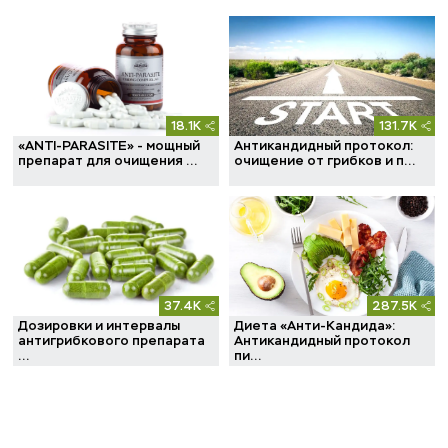
18.1K
131.7K
«ANTI-PARASITE» - мощный
Антикандидный протокол:
препарат для очищения ...
очищение от грибков и п...
37.4K
287.5K
Дозировки и интервалы
Диета «Анти-Кандида»:
антигрибкового препарата
Антикандидный протокол
...
пи...