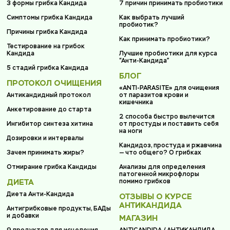
3 формы грибка Кандида
7 причин принимать пробиотики
Симптомы грибка Кандида
Как выбрать лучший
пробиотик?
Причины грибка Кандида
Как принимать пробиотики?
Тестирование на грибок
Кандида
Лучшие пробиотики для курса
“Анти-Кандида”
5 стадий грибка Кандида
БЛОГ
ПРОТОКОЛ ОЧИЩЕНИЯ
«ANTI-PARASITE» для очищения
Антикандидный протокол
от паразитов крови и
кишечника
Анкетирование до старта
2 способа быстро вылечится
Ингибитор синтеза хитина
от простуды и поставить себя
на ноги
Дозировки и интервалы
Кандидоз, простуда и ржавчина
Зачем принимать жиры?
— что общего? О грибках
Отмирание грибка Кандиды
Анализы для определения
патогенной микрофлоры
ДИЕТА
помимо грибков
Диета Анти-Кандида
ОТЗЫВЫ О КУРСЕ
АНТИКАНДИДА
Антигрибковые продукты, БАДы
и добавки
МАГАЗИН
9 продуктов для исцеления
ANTICANDIDA / АНТИКАНДИДА