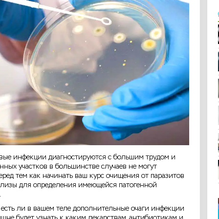
овые инфекции диагностируются с большим трудом и
ных участков в большинстве случаев не могут
еред тем как начинать ваш курс очищения от паразитов
нализы для определения имеющейся патогенной
.
 есть ли в вашем теле дополнительные очаги инфекции
лишне будет узнать к каким лекарствам, антибиотикам и