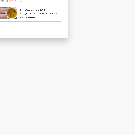
...
9 продуктов для
исцеления «дырявого»
кишечника