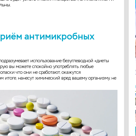
ельны.
приём антимикробных
подразумевает использование безуглеводной «диеты
орую вы можете спокойно употреблять любые
опаски что они не сработают, окажутся
м итоге, нанесут химический вред вашему организму, не