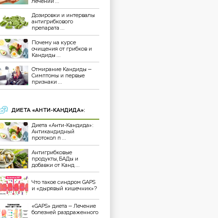
лечении ...
Дозировки и интервалы
антигрибкового
препарата ...
Почему на курсе
очищения от грибков и
Кандиды ...
Отмирание Кандиды —
Симптомы и первые
признаки ...
ДИЕТА «АНТИ-КАНДИДА»:
Диета «Анти-Кандида»:
Антикандидный
протокол п ...
Антигрибковые
продукты, БАДы и
добавки от Канд ...
Что такое синдром GAPS
и «дырявый кишечник»?
«GAPS» диета — Лечение
болезней раздраженного