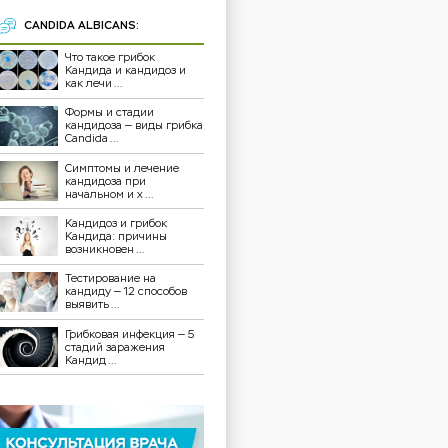
CANDIDA ALBICANS:
Что такое грибок
Кандида и кандидоз и
как лечи ...
Формы и стадии
кандидоза — виды грибка
Candida ...
Симптомы и лечение
кандидоза при
начальном и х ...
Кандидоз и грибок
Кандида: причины
возникновен ...
Тестирование на
кандиду — 12 способов
выявить ...
Грибковая инфекция — 5
стадий заражения
Кандид ...