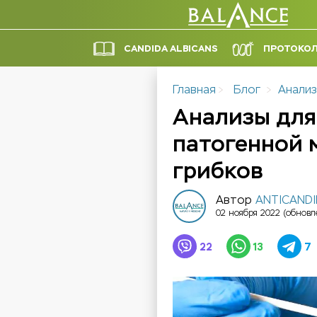
CANDIDA ALBICANS
ПРОТОКО
Главная
Блог
Анали
Анализы для
патогенной
грибков
Автор
ANTICAND
02 ноября 2022
(обновл
22
13
7